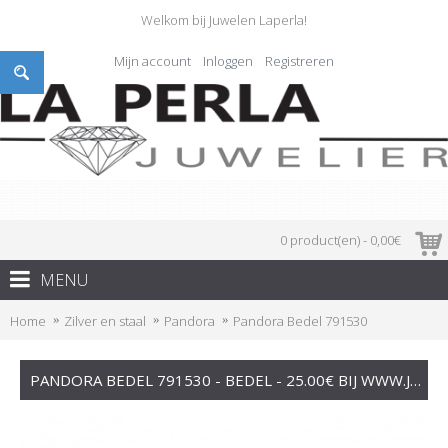
Welkom bij Juwelen Laperla!
Mijn account
Inloggen
Registreren
0 product(en) - 0,00€
MENU
Home
Zilver en staal
Pandora
Pandora Bedel 791530
PANDORA BEDEL 791530 - BEDEL - 25.00€ BIJ WWW.JUWELIERLAPERLA.BE