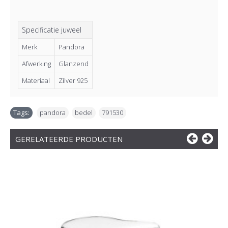
Specificatie juweel
Merk
Pandora
Afwerking
Glanzend
Materiaal
Zilver 925
Tags:
pandora
,
bedel
,
791530
GERELATEERDE PRODUCTEN