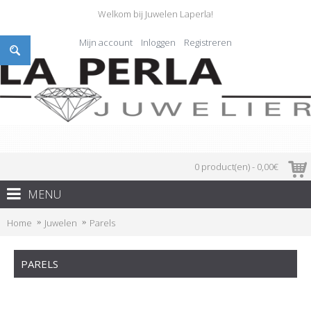
Welkom bij Juwelen Laperla!
Mijn account
Inloggen
Registreren
0 product(en) - 0,00€
MENU
Home
Juwelen
Parels
PARELS