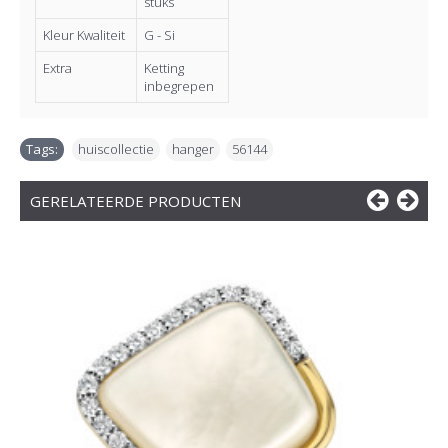
stuks
Kleur Kwaliteit
G - Si
Extra
Ketting
inbegrepen
Tags:
huiscollectie
,
hanger
,
56144
GERELATEERDE PRODUCTEN