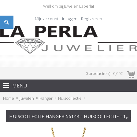
Welkom bij Juwelen Laperla!
Mijn account
Inloggen
Registreren
0 product(en) - 0,00€
MENU
Home
Juwelen
Hanger
Huiscollectie
Huiscollectie hanger 56144
HUISCOLLECTIE HANGER 56144 - HUISCOLLECTIE - 1,885.00€ BIJ WWW.JUWELIERLAPERLA.BE