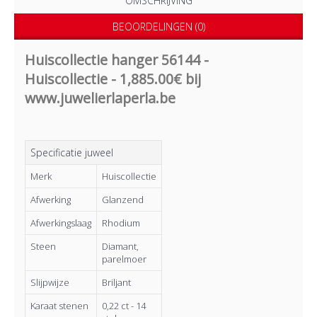
OMSCHRIJVING
BEOORDELINGEN (0)
Huiscollectie hanger 56144 -
Huiscollectie - 1,885.00€ bij
www.juwelierlaperla.be
Specificatie juweel
Merk
Huiscollectie
Afwerking
Glanzend
Afwerkingslaag
Rhodium
Steen
Diamant,
parelmoer
Slijpwijze
Briljant
Karaat stenen
0,22 ct - 14