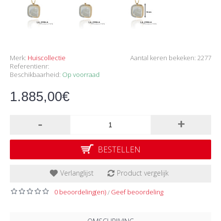
Merk:
Huiscollectie
Aantal keren bekeken: 2277
Referentienr:
Beschikbaarheid:
Op voorraad
1.885,00€
-
+
BESTELLEN
Verlanglijst
Product vergelijk
0 beoordeling(en)
Geef beoordeling
/