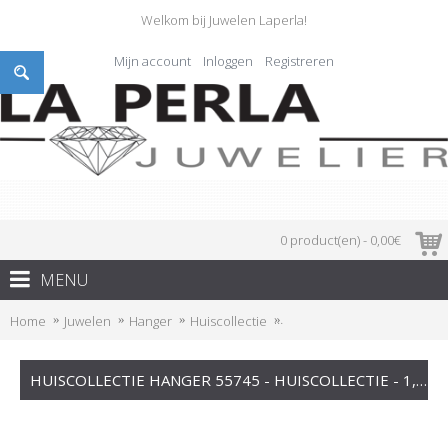
Welkom bij Juwelen Laperla!
Mijn account
Inloggen
Registreren
0 product(en) - 0,00€
MENU
Home
Juwelen
Hanger
Huiscollectie
Huiscollectie hanger 55745
HUISCOLLECTIE HANGER 55745 - HUISCOLLECTIE - 1,040.00€ BIJ WWW.JUWELIERLAPERLA.BE