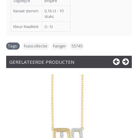
Slijpwijze
Briljant
Karaat stenen
0,16 ct - 10
stuks
Kleur Kwaliteit
G -Si
Tags:
huiscollectie
,
hanger
,
55745
GERELATEERDE PRODUCTEN