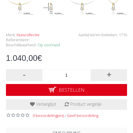
Merk:
Huiscollectie
Aantal keren bekeken: 1716
Referentienr:
Beschikbaarheid:
Op voorraad
1.040,00€
-
+
BESTELLEN
Verlanglijst
Product vergelijk
0 beoordeling(en)
Geef beoordeling
/